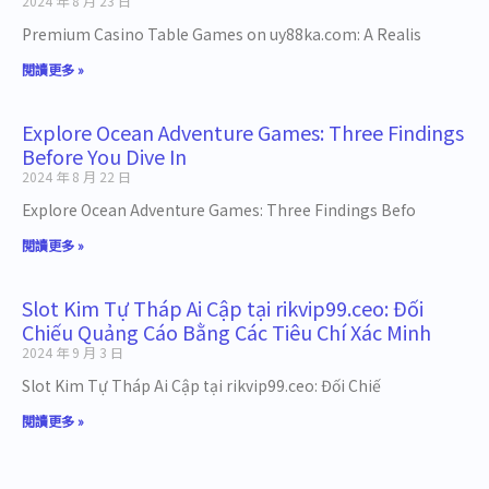
2024 年 8 月 23 日
Premium Casino Table Games on uy88ka.com: A Realis
閱讀更多 »
Explore Ocean Adventure Games: Three Findings
Before You Dive In
2024 年 8 月 22 日
Explore Ocean Adventure Games: Three Findings Befo
閱讀更多 »
Slot Kim Tự Tháp Ai Cập tại rikvip99.ceo: Đối
Chiếu Quảng Cáo Bằng Các Tiêu Chí Xác Minh
2024 年 9 月 3 日
Slot Kim Tự Tháp Ai Cập tại rikvip99.ceo: Đối Chiế
閱讀更多 »