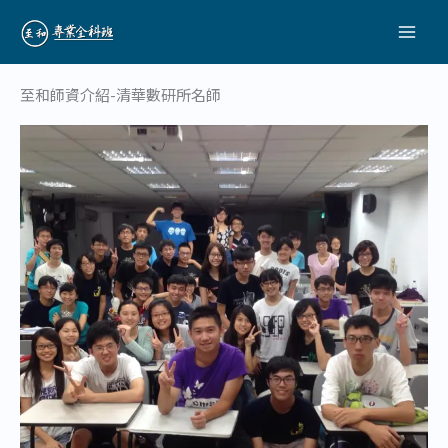
跳
至
主
要
至和師資介紹-清華數研所名師
內
容