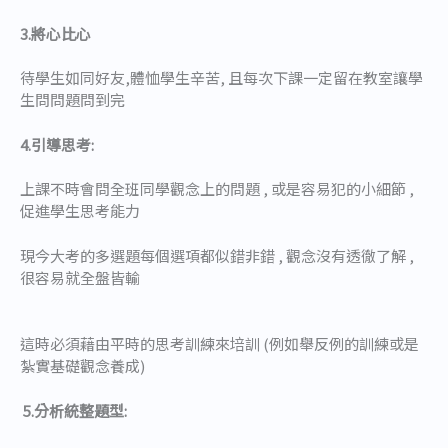
3.將心比心
待學生如同好友,體恤學生辛苦, 且每次下課一定留在教室讓學
生問問題問到完
4.引導思考:
上課不時會問全班同學觀念上的問題 , 或是容易犯的小細節 ,
促進學生思考能力
現今大考的多選題每個選項都似錯非錯 , 觀念沒有透徹了解 ,
很容易就全盤皆輸
這時必須藉由平時的思考訓練來培訓 (例如舉反例的訓練或是
紮實基礎觀念養成)
5.分析統整題型: