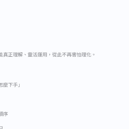
能真正理解、靈活運用，從此不再害怕理化。
怎麼下手」
順序
己