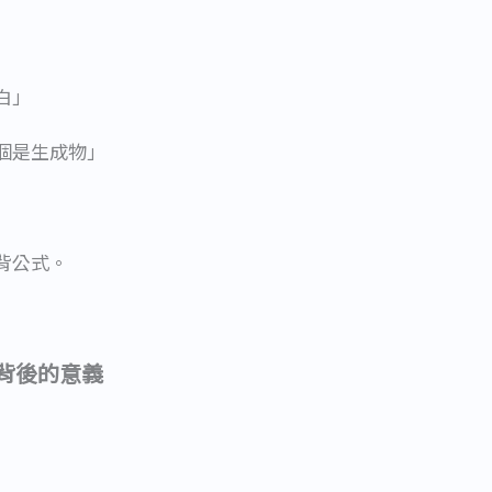
白」
個是生成物」
背公式。
背後的意義