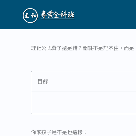
跳
至
主
要
內
容
理化公式背了還是錯？關鍵不是記不住，而是
目錄
你家孩子是不是也這樣：