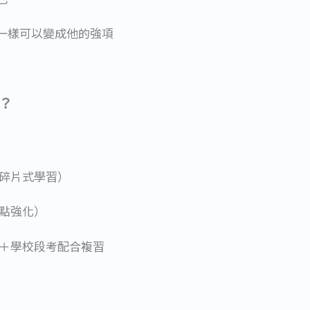
一樣可以變成他的強項
？
元碎片式學習）
弱點強化）
）＋學校段考配合複習