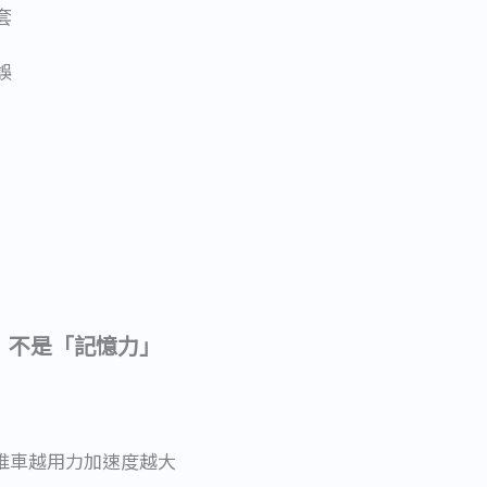
套
誤
解」不是「記憶力」
麼推車越用力加速度越大