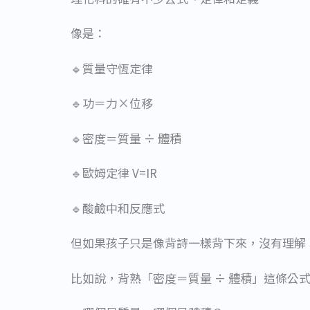
像是：
🔹質量守恆定律
🔹功＝力×位移
🔹密度＝質量 ÷ 體積
🔹歐姆定律 V=IR
🔹酸鹼中和反應式
但如果孩子只是像背詩一樣背下來，沒有理解
比如說，背熟「密度＝質量 ÷ 體積」這條公