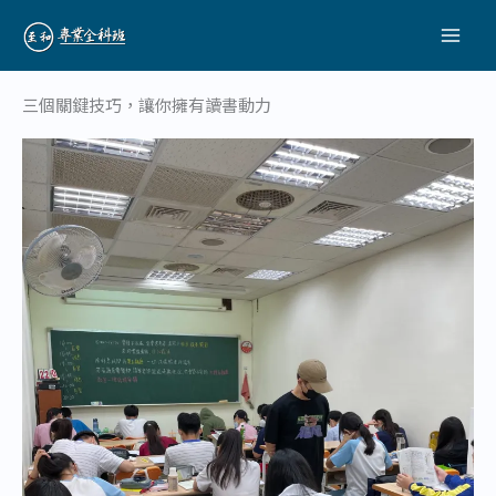
跳
至
主
要
三個關鍵技巧，讓你擁有讀書動力
內
容