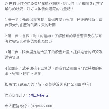
以先向我們預約免費的試聽與諮詢，讓我們「至和團隊」來了
解你的狀況，好好來啟發你潛藏的力量吧！
1.第一步：先透過模考卷，幫你做學力程度上仔細的診斷，這
步驟大約會歷時為期 7 天的時間
2.第二步：會做 1 對 1 的諮詢，了解舊有的讀書習慣及心態有
哪裡需要先初步的優化及修改
3.第三步：陪伴擬定適合孩子的讀書計畫，提供適當的師資及
讀書資源
4.第四步：放手讓孩子去嘗試，而我們至和團隊則做持續的追
蹤，微調，陪伴，激勵
如果你想更深入的了解，都歡迎洽詢我們至和團隊唷！
官方LINE ID：
@813yherq
專人服務專線：(02)8665-0001