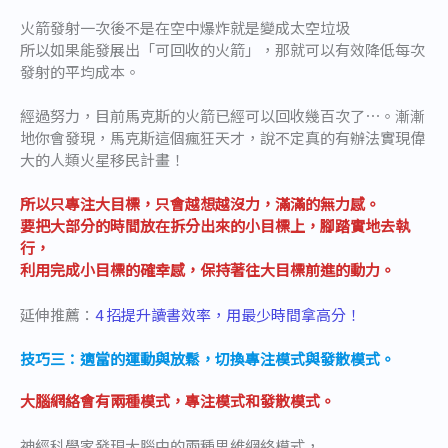
火箭發射一次後不是在空中爆炸就是變成太空垃圾
所以如果能發展出「可回收的火箭」，那就可以有效降低每次
發射的平均成本。
經過努力，目前馬克斯的火箭已經可以回收幾百次了⋯。漸漸
地你會發現，馬克斯這個瘋狂天才，說不定真的有辦法實現偉
大的人類火星移民計畫！
所以只專注大目標，只會越想越沒力，滿滿的無力感。
要把大部分的時間放在拆分出來的小目標上，腳踏實地去執
行，
利用完成小目標的確幸感，保持著往大目標前進的動力。
延伸推薦：
4 招提升讀書效率，用最少時間拿高分！
技巧三：適當的運動與放鬆，切換專注模式與發散模式。
大腦網絡會有兩種模式，專注模式和發散模式。
神經科學家發現大腦中的兩種思維網絡模式，